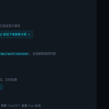
密已发送至订单页
🛒 前往下单获取卡密 →
，全选复制返回内容
/api/auth/session
已提交，正在处理
成
新 ChatGPT 查看 Plus 标志