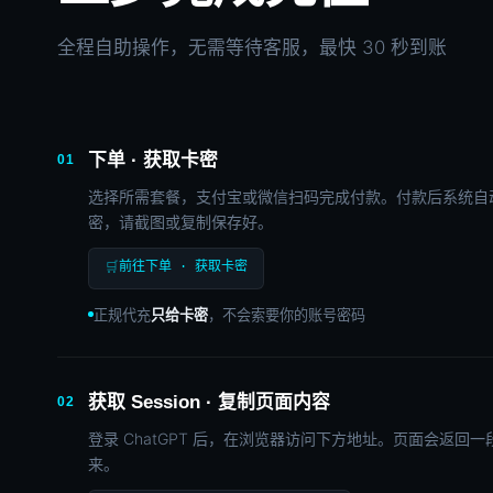
全程自助操作，无需等待客服，最快 30 秒到账
下单 · 获取卡密
01
选择所需套餐，支付宝或微信扫码完成付款。付款后系统自
密，请截图或复制保存好。
🛒
前往下单 · 获取卡密
正规代充
只给卡密
，不会索要你的账号密码
获取 Session · 复制页面内容
02
登录 ChatGPT 后，在浏览器访问下方地址。页面会返回一
来。