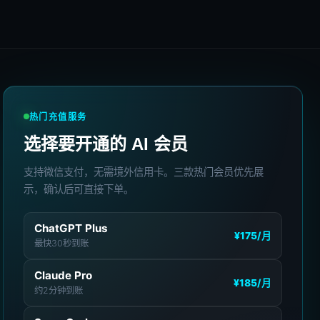
热门充值服务
选择要开通的 AI 会员
支持微信支付，无需境外信用卡。三款热门会员优先展
示，确认后可直接下单。
ChatGPT Plus
¥175
/月
最快30秒到账
Claude Pro
¥185
/月
约2分钟到账