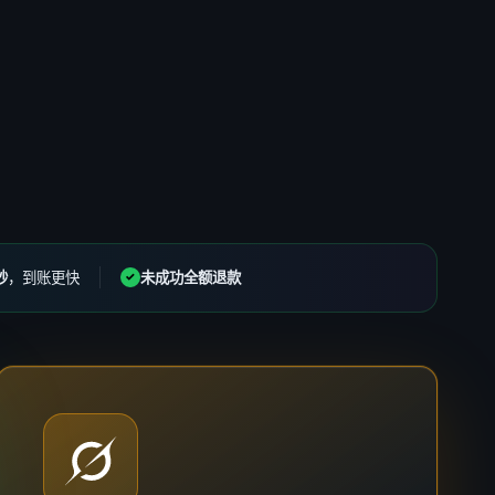
秒
，到账更快
未成功全额退款
✓