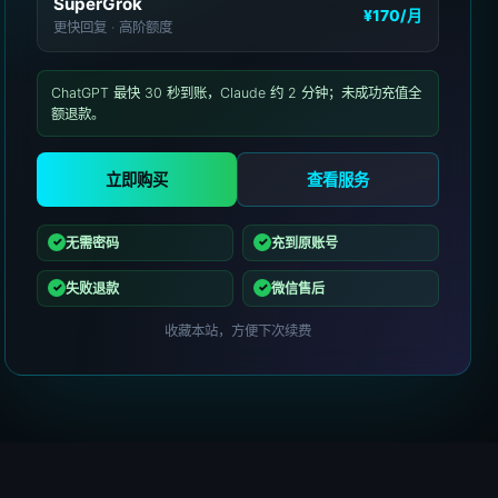
SuperGrok
¥170
/月
更快回复 · 高阶额度
ChatGPT 最快 30 秒到账，Claude 约 2 分钟；未成功充值全
额退款。
立即购买
查看服务
无需密码
充到原账号
失败退款
微信售后
收藏本站，方便下次续费