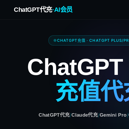
ChatGPT代充
·AI会员
CHATGPT充值 · CHATGPT PLUS/P
ChatGPT 
充值代
/
/
/
ChatGPT代充
Claude代充
Gemini Pro