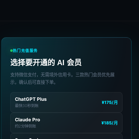
热门充值服务
选择要开通的 AI 会员
支持微信支付，无需境外信用卡。三款热门会员优先展
示，确认后可直接下单。
ChatGPT Plus
¥175
/月
最快30秒到账
Claude Pro
¥185
/月
约2分钟到账