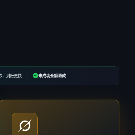
秒
，到账更快
未成功全额退款
✓