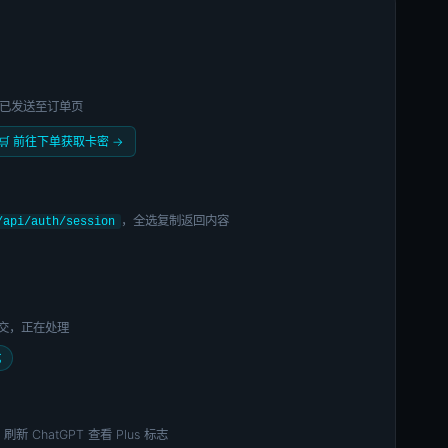
密已发送至订单页
🛒 前往下单获取卡密 →
，全选复制返回内容
/api/auth/session
已提交，正在处理
成
新 ChatGPT 查看 Plus 标志