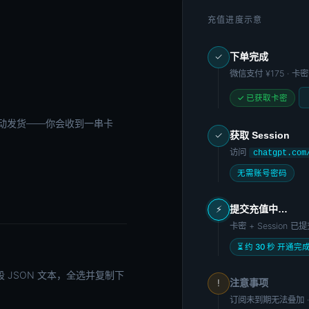
充值进度示意
下单完成
✓
微信支付
¥175
· 卡
✓ 已获取卡密
动发货——你会收到一串卡
获取 Session
✓
访问
chatgpt.com
无需账号密码
提交充值中…
⚡
卡密 + Session 
⏳ 约 30 秒 开通完
段 JSON 文本，全选并复制下
注意事项
!
订阅未到期无法叠加 · 刷