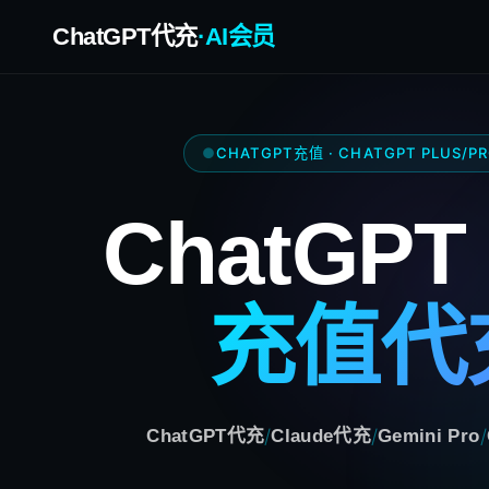
ChatGPT代充
·AI会员
CHATGPT充值 · CHATGPT PLUS/P
ChatGPT 
充值代
/
/
/
ChatGPT代充
Claude代充
Gemini Pro