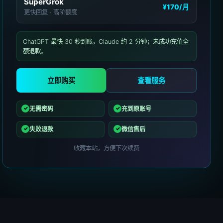
SuperGrok
¥170
/月
更快回复 · 高阶额度
ChatGPT 最快 30 秒到账，Claude 约 2 分钟；未成功充值全
额退款。
立即购买
查看服务
无需密码
充到原账号
失败退款
微信售后
收藏本站，方便下次续费