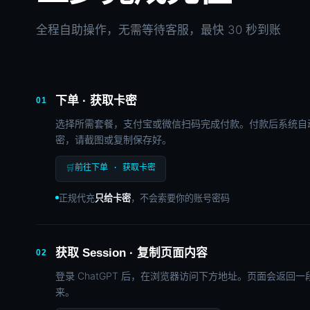
全程自助操作，无需等待客服，最快 30 秒到账
下单 · 获取卡密
01
选择所需套餐，支付宝或微信扫码完成付款。付款后系统自
密，请截图或复制保存好。
🛒
前往下单 · 获取卡密
正规代充
只给卡密
，不会索要你的账号密码
获取 Session · 复制页面内容
02
登录 ChatGPT 后，在浏览器访问下方地址。页面会返回一
来。