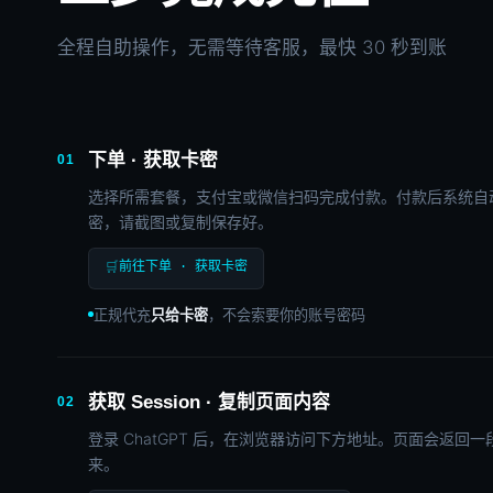
全程自助操作，无需等待客服，最快 30 秒到账
下单 · 获取卡密
01
选择所需套餐，支付宝或微信扫码完成付款。付款后系统自
密，请截图或复制保存好。
🛒
前往下单 · 获取卡密
正规代充
只给卡密
，不会索要你的账号密码
获取 Session · 复制页面内容
02
登录 ChatGPT 后，在浏览器访问下方地址。页面会返回一
来。