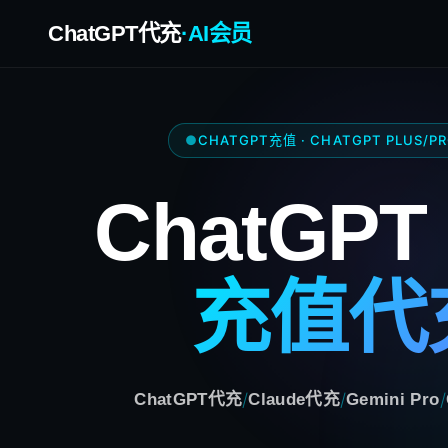
ChatGPT代充
·AI会员
CHATGPT充值 · CHATGPT PLUS/P
ChatGPT 
充值代
/
/
/
ChatGPT代充
Claude代充
Gemini Pro