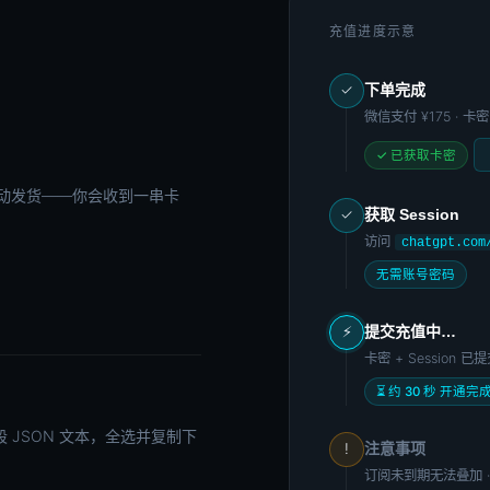
充值进度示意
下单完成
✓
微信支付
¥175
· 卡
✓ 已获取卡密
动发货——你会收到一串卡
获取 Session
✓
访问
chatgpt.com
无需账号密码
提交充值中…
⚡
卡密 + Session 
⏳ 约 30 秒 开通完
段 JSON 文本，全选并复制下
注意事项
!
订阅未到期无法叠加 · 刷