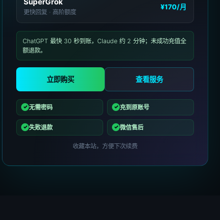
SuperGrok
¥170
/月
更快回复 · 高阶额度
ChatGPT 最快 30 秒到账，Claude 约 2 分钟；未成功充值全
额退款。
立即购买
查看服务
无需密码
充到原账号
失败退款
微信售后
收藏本站，方便下次续费