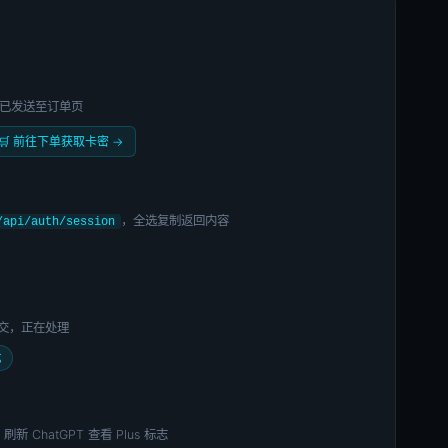
密已发送至订单页
🛒 前往下单获取卡密 →
，全选复制返回内容
/api/auth/session
已提交，正在处理
成
新 ChatGPT 查看 Plus 标志