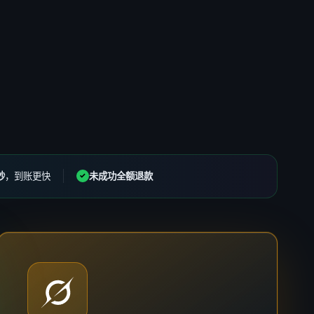
秒
，到账更快
未成功全额退款
✓