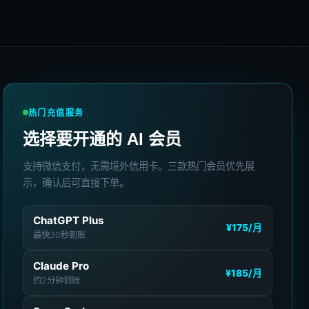
热门充值服务
选择要开通的 AI 会员
支持微信支付，无需境外信用卡。三款热门会员优先展
示，确认后可直接下单。
ChatGPT Plus
¥175
/月
最快30秒到账
Claude Pro
¥185
/月
约2分钟到账