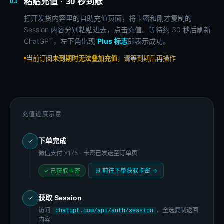
粘贴充值 · 30 秒到账
03
打开发货内容里的自助充值页面，将卡密和刚才复制的
Session 内容分别粘贴进去，点击充值。等待约 30 秒后刷新
ChatGPT，左下角出现
Plus 标志
即表示成功。
当前订阅
未到期时无法叠加充值
，请等到期后再操作
充值进度示意
下单完成
✓
微信支付
¥175
· 卡密已发送至订单页
🛒 前往下单获取卡密 →
✓ 已获取卡密
获取 Session
✓
访问
，全选复制返回
chatgpt.com/api/auth/session
内容