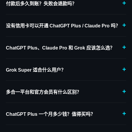
+
和封号风险。
付款后多久到账？失败会退款吗？
ChatGPT Plus 自助充值最快 30 秒到账，Claude Pro 约 2 分钟
到账。Grok、Gemini 会按账号状态和库存确认交付时间；如未成
+
功充值，可全额退款。
没有信用卡可以开通 ChatGPT Plus / Claude Pro 吗？
可以。国内用户无需境外信用卡，支持微信支付，按人民币价格下
单即可完成订阅或充值，省去汇率、风控和支付失败问题。详细步
+
骤见
国内订阅 ChatGPT Plus 教程
。
ChatGPT Plus、Claude Pro 和 Grok 应该怎么选？
ChatGPT Plus
适合大多数用户，图像、联网、文件和编程能力
覆盖最全面；
Claude Pro
更适合长文档、代码和写作；
Grok
+
Super
更适合高频问答、实时资讯和需要更快回复的用户。
Grok Super 适合什么用户？
Grok Super 适合经常使用 Grok 对话、查实时信息、分析文件和
做创意任务的用户。相比普通额度，SuperGrok 拥有更高使用
+
量、更长对话和更快响应。
多合一平台和官方会员有什么区别？
多合一平台更适合想低成本体验多个模型的用户，浏览器内即可使
用；官方会员则充值到您的原账号，适合重度使用 ChatGPT
+
Plus、Claude Pro 或 Grok 的用户。
ChatGPT Plus 一个月多少钱？值得买吗？
OpenAI 官方 ChatGPT Plus 定价 $20/月（约 145 元）。本平台
月付仅 ¥
175
，省去境外支付麻烦。如果需要 GPT 最新模型、图像