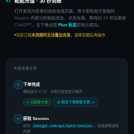
粘贴充值 · 30 秒到账
03
打开发货内容里的自助充值页面，将卡密和刚才复制的
Session 内容分别粘贴进去，点击充值。等待约 30 秒后刷新
ChatGPT，左下角出现
Plus 标志
即表示成功。
当前订阅
未到期时无法叠加充值
，请等到期后再操作
充值进度示意
下单完成
✓
微信支付
¥175
· 卡密已发送至订单页
🛒 前往下单获取卡密 →
✓ 已获取卡密
获取 Session
✓
访问
，全选复制返回
chatgpt.com/api/auth/session
内容